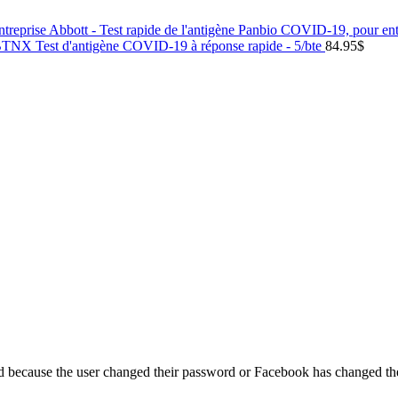
Abbott - Test rapide de l'antigène Panbio COVID-19, pour ent
TNX Test d'antigène COVID-19 à réponse rapide - 5/bte
84.95
$
ed because the user changed their password or Facebook has changed the 