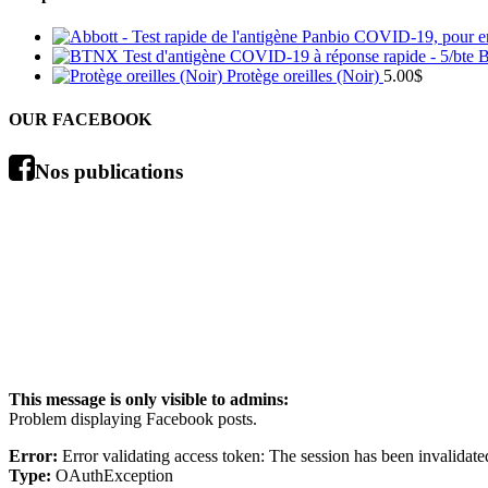
B
Protège oreilles (Noir)
5.00
$
OUR FACEBOOK
Nos publications
This message is only visible to admins:
Problem displaying Facebook posts.
Error:
Error validating access token: The session has been invalidat
Type:
OAuthException